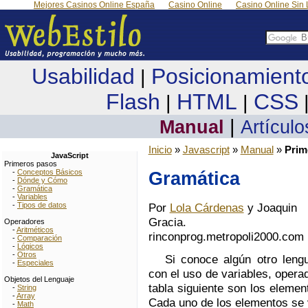
Mejores Casinos Online España
Casino Online
Casino Online Sin 
Usabilidad
Posicionamient
|
Flash
HTML
CSS
|
|
|
Manual
Artículo
Inicio
»
Javascript
»
Manual
»
Prim
JavaScript
Primeros pasos
-
Conceptos Básicos
Gramática
-
Dónde y Cómo
-
Gramática
-
Variables
-
Tipos de datos
Por
Lola Cárdenas
y Joaquin
Gracia.
Operadores
-
Aritméticos
rinconprog.metropoli2000.com
-
Comparación
-
Lógicos
-
Otros
Si conoce algún otro leng
-
Especiales
con el uso de variables, opera
Objetos del Lenguaje
tabla siguiente son los elemen
-
String
-
Array
Cada uno de los elementos se v
-
Math