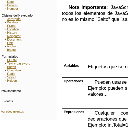
-
Date
-
Boolean
Nota importante:
JavaScri
-
Number
todos los elementos de JavaSc
Objetos del Navegador
no es lo mismo "Salto" que "sal
-
Jerarquía
-
Window
-
Frame
-
Location
-
History
-
Navigator
-
Document
-
Link
-
Anchor
-
Image
Formularios
-
FORM
-
Text y password
Variables
Etiquetas que se r
-
Button
-
Checkbox
-
Radio
-
Select
-
Hidden
Operadores
Pueden usarse 
Ejemplo: pueden s
Proximamente...
valores...
Eventos
Agradecimientos
Expresiones
Cualquier co
declaraciones que 
Ejemplo: intTotal=1