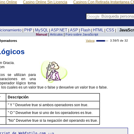
ino Online
Casino Online Sin Licencia
Casinos Con Retirada Instantanea Ch
icionamiento
PHP
MySQL
ASP.NET
ASP
Flash
HTML
CSS
JavaScr
|
|
|
|
|
|
|
|
|
|
Manual
Artículos
Foro sobre JavaScript
Operadores
Valora
:
3.59
/5 de
32
Lógicos
n Gracia.
com
os se utilizan para
mparaciones en una
 operador lógico toma
s cuales es un valor true o false y devuelve un valor true o false.
r
Descripción
" Y " Devuelve true si ambos operadores son true.
" O " Devuelve true si uno de los operadores es true.
"No" Devuelve true si la negación del operando es true.
cript de WebEstilo.com -->