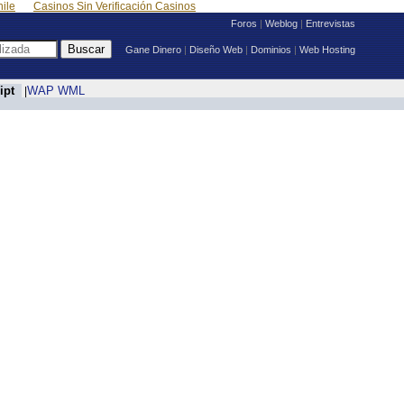
ile
Casinos Sin Verificación Casinos
Foros
|
Weblog
|
Entrevistas
Gane Dinero
|
Diseño Web
|
Dominios
|
Web Hosting
ipt
WAP WML
|