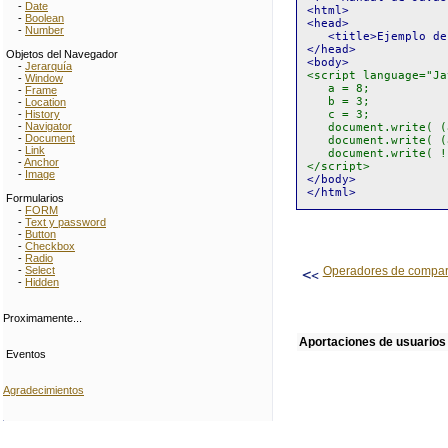
-
Date
<html>
-
Boolean
<head>
-
Number
<title>Ejemplo de 
</head>
Objetos del Navegador
<body>
-
Jerarquía
<script language="Ja
-
Window
a = 8;
-
Frame
b = 3;
-
Location
c = 3;
-
History
-
Navigator
document.write( (a 
-
Document
document.write( (a 
-
Link
document.write( !(
-
Anchor
</script>
-
Image
</body>
</html>
Formularios
-
FORM
-
Text y password
-
Button
-
Checkbox
-
Radio
-
Select
Operadores de compar
-
Hidden
Proximamente...
Aportaciones de usuarios
Eventos
Agradecimientos