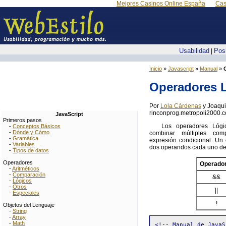
Mejores Casinos Online España
Cas
Usabilidad
Pos
|
Inicio
»
Javascript
»
Manual
»
Operadores 
Por
Lola Cárdenas
y Joaqui
rinconprog.metropoli2000.
JavaScript
Primeros pasos
Los operadores Lógic
-
Conceptos Básicos
-
Dónde y Cómo
combinar múltiples co
-
Gramática
expresión condicional. Un
-
Variables
dos operandos cada uno de lo
-
Tipos de datos
Operadores
Operado
-
Aritméticos
-
Comparación
&&
-
Lógicos
-
Otros
||
-
Especiales
!
Objetos del Lenguaje
-
String
-
Array
-
Math
<!-- Manual de JavaS