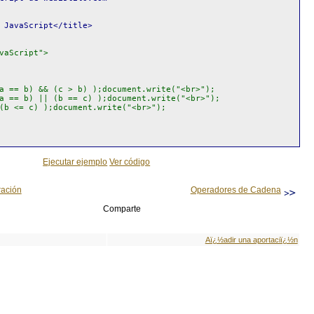
JavaScript</title>
vaScript">
== b) && (c > b) );document.write("<br>");
== b) || (b == c) );document.write("<br>");
b <= c) );document.write("<br>");
Ejecutar ejemplo
Ver código
ación
Operadores de Cadena
Comparte
Aï¿½adir una aportaciï¿½n