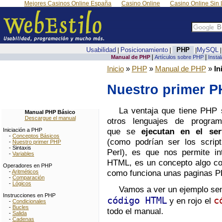
Mejores Casinos Online España
Casino Online
Casino Online Sin 
Usabilidad
Posicionamiento
PHP
MySQL
|
|
|
|
|
Manual de PHP
Artículos sobre PHP
Insta
Inicio
»
PHP
»
Manual de PHP
»
In
Nuestro primer 
La ventaja que tiene PHP 
Manual PHP Básico
Descargue el manual
otros lenguajes de program
que se
ejecutan en el ser
Iniciación a PHP
-
Conceptos Básicos
(como podrían ser los scrip
-
Nuestro primer PHP
- Sintaxis
Perl), es que nos permite in
-
Variables
HTML, es un concepto algo co
Operadores en PHP
como funciona unas paginas P
-
Aritméticos
-
Comparación
-
Lógicos
Vamos a ver un ejemplo sen
Instrucciones en PHP
código HTML
c
y en rojo el
-
Condicionales
-
Bucles
todo el manual.
-
Salida
-
Cadenas