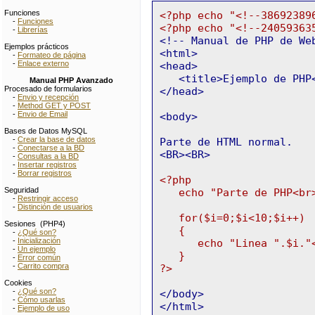
Funciones
<?php echo "<!--38692389
-
Funciones
<?php echo "<!--24059363
-
Librerías
<!-- Manual de PHP de We
Ejemplos prácticos
<html>
-
Formateo de página
-
Enlace externo
<head>
<title>Ejemplo de PHP<
Manual PHP Avanzado
Procesado de formularios
</head>
-
Envio y recepción
-
Method GET y POST
-
Envio de Email
<body>
Bases de Datos MySQL
-
Crear la base de datos
Parte de HTML normal.
-
Conectarse a la BD
<BR><BR>
-
Consultas a la BD
-
Insertar registros
-
Borrar registros
<?php
Seguridad
echo "Parte de PHP<br
-
Restringir acceso
-
Distinción de usuarios
for($i=0;$i<10;$i++)
Sesiones (PHP4)
{
-
¿Qué son?
-
Inicialización
echo "Linea ".$i."<
-
Un ejemplo
}
-
Error común
-
Carrito compra
?>
Cookies
-
¿Qué son?
</body>
-
Cómo usarlas
</html>
-
Ejemplo de uso