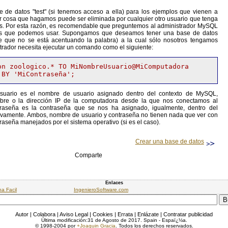
 de datos "test" (si tenemos acceso a ella) para los ejemplos que vienen a
er cosa que hagamos puede ser eliminada por cualquier otro usuario que tenga
s. Por esta razón, es recomendable que preguntemos al administrador MySQL
os que podemos usar. Supongamos que deseamos tener una base de datos
se que no se está acentuando la palabra) a la cual sólo nosotros tengamos
strador necesita ejecutar un comando como el siguiente:
on zoologico.* TO MiNombreUsuario@MiComputadora 

ario es el nombre de usuario asignado dentro del contexto de MySQL,
re o la dirección IP de la computadora desde la que nos conectamos al
raseña es la contraseña que se nos ha asignado, igualmente, dentro del
vamente. Ambos, nombre de usuario y contraseña no tienen nada que ver con
raseña manejados por el sistema operativo (si es el caso).
Crear una base de datos
Comparte
Enlaces
na Facil
IngenieroSoftware.com
Autor
|
Colabora
|
Aviso Legal
|
Cookies
|
Errata
|
Enlázate
|
Contratar publicidad
Última modificación:31 de Agosto de 2017. Spain - Espaï¿½a.
© 1998-2004 por
+Joaquin Gracia
. Todos los derechos reservados.