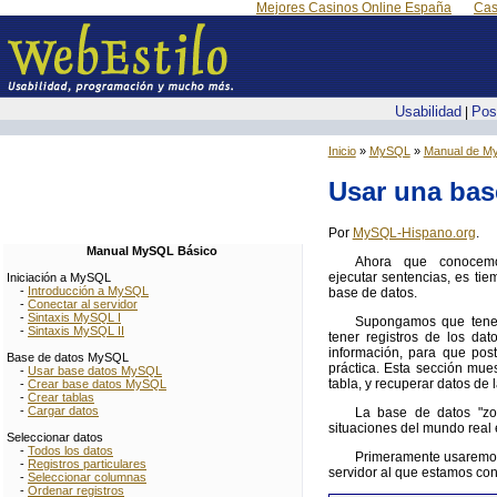
Mejores Casinos Online España
Cas
Usabilidad
Pos
|
Inicio
»
MySQL
»
Manual de M
Usar una bas
Por
MySQL-Hispano.org
.
Manual MySQL Básico
Ahora que conocemo
ejecutar sentencias, es ti
Iniciación a MySQL
-
Introducción a MySQL
base de datos.
-
Conectar al servidor
-
Sintaxis MySQL I
Supongamos que tenem
-
Sintaxis MySQL II
tener registros de los da
información, para que pos
Base de datos MySQL
práctica. Esta sección mue
-
Usar base datos MySQL
tabla, y recuperar datos de 
-
Crear base datos MySQL
-
Crear tablas
-
Cargar datos
La base de datos "zoo
situaciones del mundo real 
Seleccionar datos
-
Todos los datos
Primeramente usaremos
-
Registros particulares
servidor al que estamos co
-
Seleccionar columnas
-
Ordenar registros