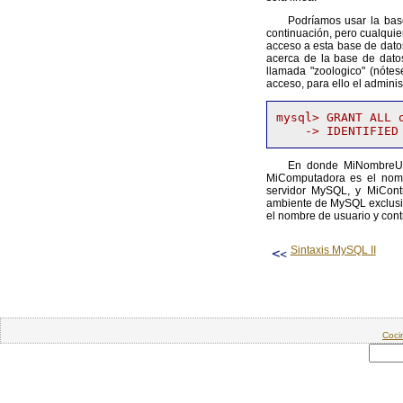
Podríamos usar la base
continuación, pero cualqui
acceso a esta base de dato
acerca de la base de dat
llamada "zoologico" (nóte
acceso, para ello el admini
mysql> GRANT ALL 
En donde MiNombreUsu
MiComputadora es el nomb
servidor MySQL, y MiCont
ambiente de MySQL exclusi
el nombre de usuario y cont
Sintaxis MySQL II
Coci