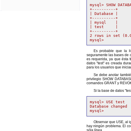
mysql> SHOW DATABA
+----------+

| Database |

+----------+

| mysql    |

| test     |

+----------+

2 rows in set (0.0
Es probable que la l
seguramente las bases de dat
es requerida, ya que ésta 
datos "test" es creada dur
para los usuarios que inici
Se debe anotar tambié
privilegio SHOW DATABASE
comandos GRANT y REVO
Si la base de datos "tes
mysql> USE test

Database changed

Observar que USE, al ig
hay ningún problema. El c
sóla línea.