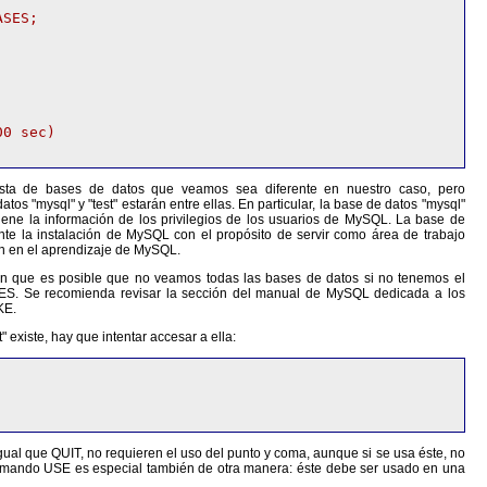
SES;

0 sec)

ista de bases de datos que veamos sea diferente en nuestro caso, pero
os "mysql" y "test" estarán entre ellas. En particular, la base de datos "mysql"
tiene la información de los privilegios de los usuarios de MySQL. La base de
ante la instalación de MySQL con el propósito de servir como área de trabajo
an en el aprendizaje de MySQL.
n que es posible que no veamos todas las bases de datos si no tenemos el
S. Se recomienda revisar la sección del manual de MySQL dedicada a los
KE.
t" existe, hay que intentar accesar a ella:
ual que QUIT, no requieren el uso del punto y coma, aunque si se usa éste, no
omando USE es especial también de otra manera: éste debe ser usado en una