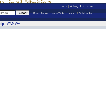
ile
Casinos Sin Verificación Casinos
Foros
|
Weblog
|
Entrevistas
Gane Dinero
|
Diseño Web
|
Dominios
|
Web Hosting
ript
WAP WML
|