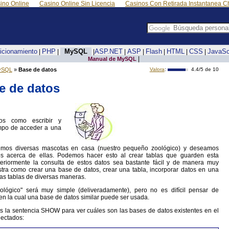
ino Online
Casino Online Sin Licencia
Casinos Con Retirada Instantanea Ch
icionamiento
PHP
MySQL
ASP.NET
ASP
Flash
HTML
CSS
JavaSc
|
|
|
|
|
|
|
|
|
Manual de MySQL
ySQL
»
Base de datos
Valora
:
4.4
/5 de
10
e de datos
s como escribir y
empo de acceder a una
os diversas mascotas en casa (nuestro pequeño zoológico) y deseamos
tos acerca de ellas. Podemos hacer esto al crear tablas que guarden esta
teriormente la consulta de estos datos sea bastante fácil y de manera muy
stra como crear una base de datos, crear una tabla, incorporar datos en una
las tablas de diversas maneras.
lógico" será muy simple (deliveradamente), pero no es difícil pensar de
en la cual una base de datos similar puede ser usada.
 la sentencia SHOW para ver cuáles son las bases de datos existentes en el
nectados: