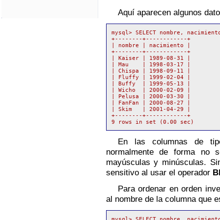
Aquí aparecen algunos dato
mysql> SELECT nombre, nacimient
+--------+------------+

| nombre | nacimiento |

+--------+------------+

| Kaiser | 1989-08-31 |

| Mau    | 1998-03-17 |

| Chispa | 1998-09-11 |

| Fluffy | 1999-02-04 |

| Buffy  | 1999-05-13 |

| Wicho  | 2000-02-09 |

| Pelusa | 2000-03-30 |

| FanFan | 2000-08-27 |

| Skim   | 2001-04-29 |

+--------+------------+

En las columnas de tipo
normalmente de forma no sen
mayúsculas y minúsculas
. S
sensitivo al usar el operador
B
Para ordenar en orden inv
al nombre de la columna que e
mysql> SELECT nombre, nacimient