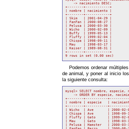
    -> nacimiento DESC;

+--------+------------+

| nombre | nacimiento |

+--------+------------+

| Skim   | 2001-04-29 |

| FanFan | 2000-08-27 |

| Pelusa | 2000-03-30 |

| Wicho  | 2000-02-09 |

| Buffy  | 1999-05-13 |

| Fluffy | 1999-02-04 |

| Chispa | 1998-09-11 |

| Mau    | 1998-03-17 |

| Kaiser | 1989-08-31 |

+--------+------------+

Podemos ordenar múltiples 
de
animal, y poner al inicio lo
la siguiente consulta:
mysql> SELECT nombre, especie, n
    -> ORDER BY especie, nacimie
+--------+-----------+----------
| nombre | especie   | nacimient
+--------+-----------+----------
| Wicho  | Ave       | 2000-02-0
| Chispa | Ave       | 1998-09-1
| Fluffy | Gato      | 1999-02-0
| Mau    | Gato      | 1998-03-1
| Pelusa | Hamster   | 2000-03-3
| FanFan | Perro     | 2000-08-2