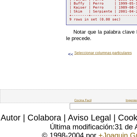
| Buffy  | Perro     | 1999-05-1
| Kaiser | Perro     | 1989-08-3
| Skim   | Serpiente | 2001-04-2
+--------+-----------+----------
9 rows in set (0.00 sec)
Notar que la palabra clave
le precede.
Seleccionar columnas particulares
Cocina Facil
Ingenie
Autor
|
Colabora
|
Aviso Legal
|
Cook
Última modificación:31 de
© 1998-2004 por
+Joaquin G