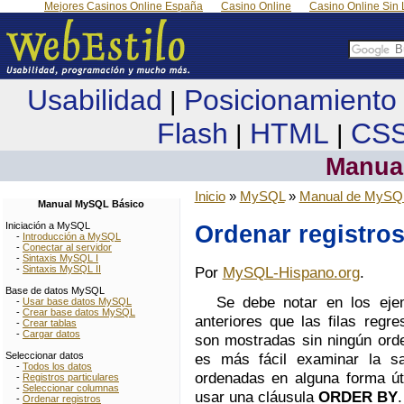
Mejores Casinos Online España
Casino Online
Casino Online Sin 
Usabilidad
Posicionamiento
|
Flash
HTML
CS
|
|
Manua
Inicio
»
MySQL
»
Manual de MySQ
Manual MySQL Básico
Iniciación a MySQL
Ordenar registro
-
Introducción a MySQL
-
Conectar al servidor
-
Sintaxis MySQL I
-
Sintaxis MySQL II
Por
MySQL-Hispano.org
.
Base de datos MySQL
Se debe notar en los eje
-
Usar base datos MySQL
-
Crear base datos MySQL
anteriores que las filas regr
-
Crear tablas
-
Cargar datos
son mostradas sin ningún orde
Seleccionar datos
es más fácil examinar la sa
-
Todos los datos
ordenadas en alguna forma út
-
Registros particulares
-
Seleccionar columnas
usar una cláusula
ORDER BY
.
-
Ordenar registros