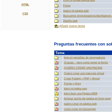
creo mi propia pagina web
HTML
Foros
quiero mi pagina web
CSS
Buscamos programadores/diseñadores
Diseño web
Añadir nuevo tema
Preguntas frecuentes con so
Tema
logo en pestañas de navegadores
Gracias... pero como poner la fecha
QUIERO CREAR UNA PAGINA
Quiero crear una mascota virtual
Crear Fotolog + PHP + Mysql
Fecha y Hora
kiero mi pajina wep
kiero Aser una Pagina WEB
Achicar ancho de pagina en front page
quiero crear mi página web
como crear mi messenger