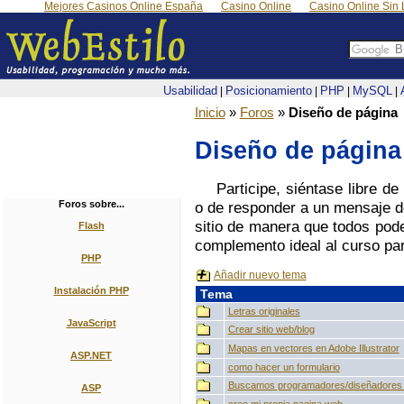
Mejores Casinos Online España
Casino Online
Casino Online Sin 
Usabilidad
Posicionamiento
PHP
MySQL
|
|
|
|
Inicio
»
Foros
»
Diseño de página
Diseño de página
Participe, siéntase libre d
Foros sobre...
o de responder a un mensaje d
sitio de manera que todos pod
Flash
complemento ideal al curso pa
PHP
Añadir nuevo tema
Instalación PHP
Tema
Letras originales
JavaScript
Crear sitio web/blog
Mapas en vectores en Adobe Illustrator
ASP.NET
como hacer un formulario
Buscamos programadores/diseñadores
ASP