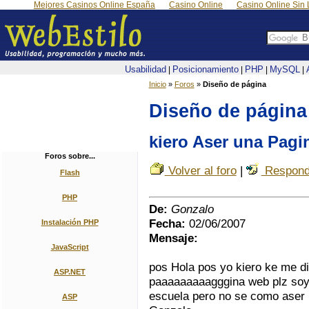
Mejores Casinos Online España
Casino Online
Casino Online Sin 
Usabilidad
Posicionamiento
PHP
MySQL
|
|
|
|
Inicio
»
Foros
»
Diseño de página
Diseño de página
kiero Aser una Pag
Foros sobre...
Volver al foro
|
Respond
Flash
PHP
De:
Gonzalo
Fecha:
02/06/2007
Instalación PHP
Mensaje:
JavaScript
pos Hola pos yo kiero ke me 
ASP.NET
paaaaaaaaagggina web plz soy 
escuela pero no se como aser
ASP