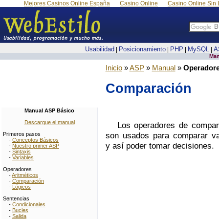
Mejores Casinos Online España
Casino Online
Casino Online Sin 
Usabilidad
Posicionamiento
PHP
MySQL
A
|
|
|
|
Man
Inicio
»
ASP
»
Manual
»
Operador
Comparación
Manual ASP Básico
Descargue el manual
Los operadores de compar
son usados para comparar va
Primeros pasos
-
Conceptos Básicos
y así poder tomar decisiones.
-
Nuestro primer ASP
-
Sintaxis
-
Variables
Operadores
-
Aritméticos
-
Comparación
-
Lógicos
Sentencias
-
Condicionales
-
Bucles
-
Salida