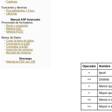
-
Cadenas
Funciones y librerías
-
Procedimientos y Func.
-
Librerías
Manual ASP Avanzado
Procesado de formularios
-
Envio y recepción
-
Method GET
-
Method POST
Bases de Datos
-
Crear la base de datos
-
Conectarse a la BD
-
Consultas a la BD
-
Inserción de registros
-
Borrado de registros
Descarga
-
Manual en PDF por 10$
Operador
Nombre
=
Igual
<>
Distinto
<
Menor q
>
Mayor qu
<=
Menor o i
>=
Mayor o i