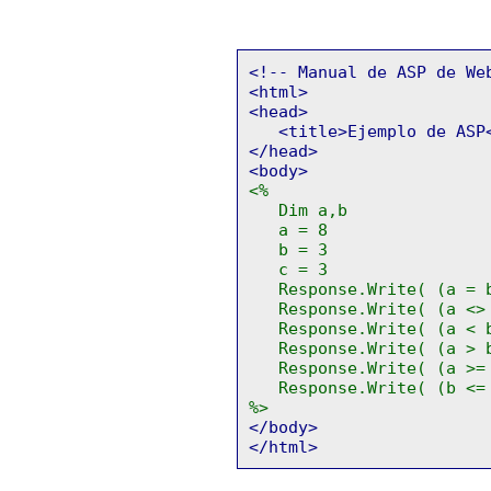
<!-- Manual de ASP de We
<html>
<head>
<title>Ejemplo de ASP<
</head>
<body>
<%
Dim a,b
a = 8
b = 3
c = 3
Response.Write( (a = b
Response.Write( (a <> 
Response.Write( (a < b
Response.Write( (a > b
Response.Write( (a >= 
Response.Write( (b <= 
%>
</body>
</html>