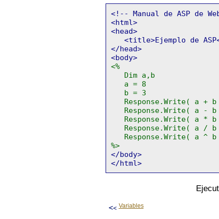
<!-- Manual de ASP de We
<html>
<head>
<title>Ejemplo de ASP<
</head>
<body>
<%
Dim a,b
a = 8
b = 3
Response.Write( a + b 
Response.Write( a - b 
Response.Write( a * b 
Response.Write( a / b 
Response.Write( a ^ b 
%>
</body>
</html>
Ejecu
Variables