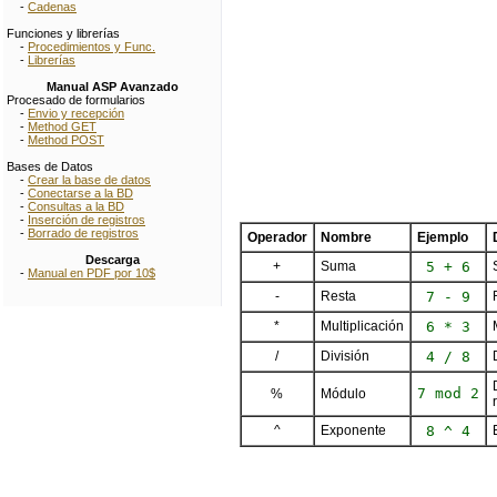
-
Cadenas
Funciones y librerías
-
Procedimientos y Func.
-
Librerías
Manual ASP Avanzado
Procesado de formularios
-
Envio y recepción
-
Method GET
-
Method POST
Bases de Datos
-
Crear la base de datos
-
Conectarse a la BD
-
Consultas a la BD
-
Inserción de registros
-
Borrado de registros
Operador
Nombre
Ejemplo
Descarga
+
Suma
5 + 6
-
Manual en PDF por 10$
-
Resta
7 - 9
*
Multiplicación
6 * 3
/
División
4 / 8
7 mod 2
%
Módulo
^
Exponente
8 ^ 4