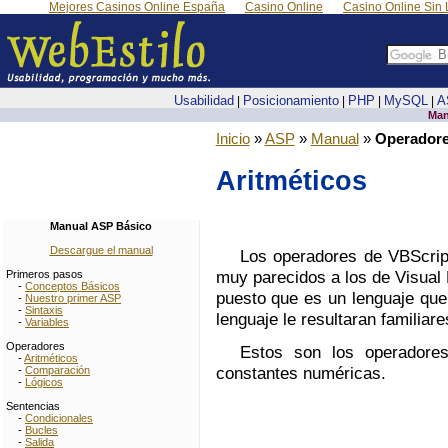
Mejores Casinos Online España
Casino Online
Casino Online Sin 
Usabilidad
Posicionamiento
PHP
MySQL
A
|
|
|
|
Man
Inicio
»
ASP
»
Manual
»
Operador
Aritméticos
Manual ASP Básico
Descargue el manual
Los operadores de VBScrip
muy parecidos a los de Visual
Primeros pasos
-
Conceptos Básicos
puesto que es un lenguaje que
-
Nuestro primer ASP
-
Sintaxis
lenguaje le resultaran familiare
-
Variables
Operadores
Estos son los operadore
-
Aritméticos
constantes numéricas.
-
Comparación
-
Lógicos
Sentencias
-
Condicionales
-
Bucles
-
Salida