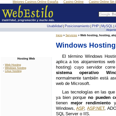
Mejores Casinos Online España
Casino Online
Casino Online Sin 
Usabilidad
Posicionamiento
PHP
MySQL
|
|
|
|
Alojami
Inicio
»
Servicios
»
Web hosting, hosting, alo
Windows Hosting
El término Windows Hosti
Hosting Web
aplica a los alojamientos web
-
Web Hosting
hosting) cuyo servidor corre
-
Windows hosting
-
Linux hosting
sistema operativo Win
normalmente también está aso
web de Microsoft.
Las tecnologías en las que
ya bien porque
no pueden co
tienen
mejor rendimiento
y 
Windows,
ASP
,
ASP.NET
, ADO
SQL Server o IIS.