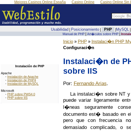
Mejores Casinos Online España
Casino Online
Casino Online Sin 
Usabilidad
Posicionamiento
PHP
MySQL
|
|
|
|
|
Manual de PHP
Art�culos sobre PHP
Insta
Inicio
»
PHP
»
Instalaci�n PHP M
Configuraci�n
Instalaci�n de P
Instalación de PHP
sobre IIS
Apache
-
Instalación de Apache
-
Instalación de PHP4
Por:
Fernando Arias
.
-
Instalación de MySQL
Microsoft
La instalaci�n sobre NT y
-
PHP sobre PWS4.0
-
PHP sobre IIS
puede variar ligeramente entr
l�neas seguramente conse
documento est� basado en el
pero que con frecuencia n
demasiado complicado, o se