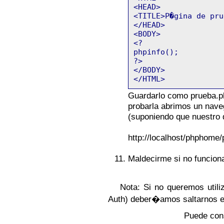
<HEAD>
<TITLE>P�gina de pru
</HEAD>
<BODY>
<?
phpinfo();
?>
</BODY>
</HTML>
Guardarlo como prueba.ph
probarla abrimos un nave
(suponiendo que nuestro d
http://localhost/phphome
Maldecirme si no funcion
Nota: Si no queremos util
Auth) deber�amos saltarnos el 
Puede cons