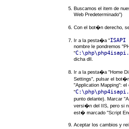
Buscamos el item de nues
Web Predeterminado")
Con el bot�n derecho, s
ISAPI 
Ir a la pesta�a "
nombre le pondremos "PH
C:\php\php4isapi
"
dicha dll.
Ir a la pesta�a "Home Di
Settings", pulsar el bot�
"Application Mapping": el
C:\php\php4isapi
"
punto delante). Marcar "A
versi�n del IIS, pero si 
est� marcado "Script Eng
Aceptar los cambios y re