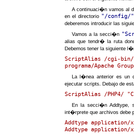
A continuaci�n vamos al d
"/config/"
en el directorio
deberemos introducir las sigui
"Sc
Vamos a la secci�n
alias que tendr� la ruta don
Debemos tener la siguiente l�
ScriptAlias /cgi-bin/
programa/Apache Group
La l�nea anterior es un d
ejecutar scripts. Debajo de es
ScriptAlias /PHP4/ "C
En la secci�n Addtype, s
int�rprete que archivos debe
Addtype application/x
Addtype application/x