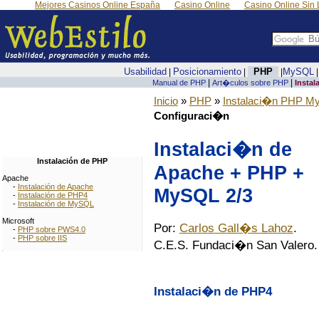
Mejores Casinos Online España
Casino Online
Casino Online Sin 
Usabilidad
Posicionamiento
PHP
MySQL
|
|
|
|
|
Manual de PHP
Art�culos sobre PHP
Insta
Inicio
»
PHP
»
Instalaci�n PHP M
Configuraci�n
Instalaci�n de
Instalación de PHP
Apache + PHP +
Apache
-
Instalación de Apache
MySQL 2/3
-
Instalación de PHP4
-
Instalación de MySQL
Microsoft
Por:
Carlos Gall�s Lahoz
.
-
PHP sobre PWS4.0
-
PHP sobre IIS
C.E.S. Fundaci�n San Valero.
Instalaci�n de PHP4