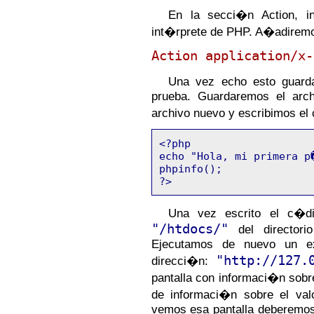
En la secci�n Action, i
int�rprete de PHP. A�adirem
Action application/x-
Una vez echo esto guard
prueba. Guardaremos el arch
archivo nuevo y escribimos el 
<?php
echo "Hola, mi primera p
phpinfo();
?>
Una vez escrito el c�di
"/htdocs/"
del director
Ejecutamos de nuevo un exp
"http://127.
direcci�n:
pantalla con informaci�n sob
de informaci�n sobre el val
vemos esa pantalla deberemos