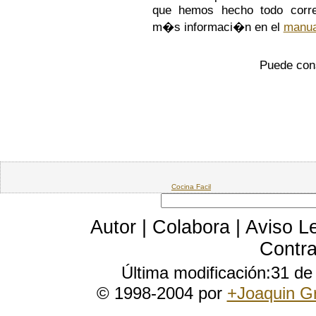
que hemos hecho todo corre
m�s informaci�n en el
manua
Puede cons
Cocina Facil
Autor
|
Colabora
|
Aviso L
Contra
Última modificación:31 d
© 1998-2004 por
+Joaquin G