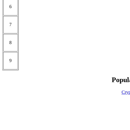
6
7
8
9
Popula
Cryp