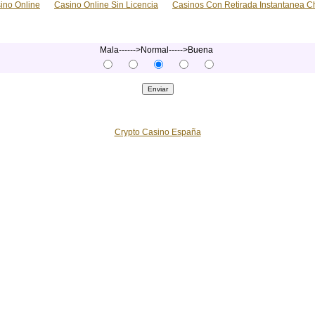
ino Online
Casino Online Sin Licencia
Casinos Con Retirada Instantanea Ch
Mala------>Normal----->Buena
Crypto Casino España