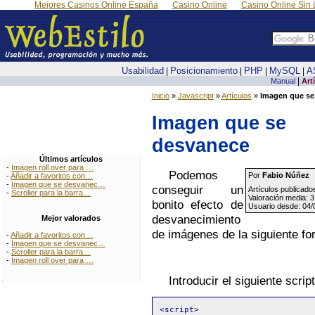
Mejores Casinos Online España
Casino Online
Casino Online Sin 
Usabilidad
Posicionamiento
PHP
MySQL
A
|
|
|
|
|
Manual
Art
Inicio
»
Javascript
»
Artículos
»
Imagen que se
Imagen que se
desvanece
Últimos artículos
-
Imagen roll over para …
Podemos
Por
Fabio Núñez
-
Añadir a favoritos con…
-
Imagen que se desvanec…
conseguir un
Artículos publicado
-
Scroller para la barra…
Valoración media: 3
bonito efecto de
Usuario desde: 04/
desvanecimiento
Mejor valorados
de imágenes de la siguiente fo
-
Añadir a favoritos con…
-
Imagen que se desvanec…
-
Scroller para la barra…
-
Imagen roll over para …
Introducir el siguiente scri
<script>
