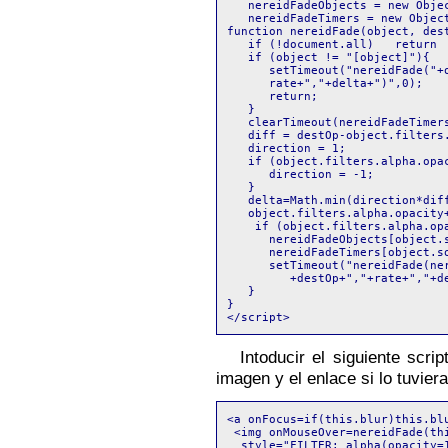
   nereidFadeObjects = new Objec
   nereidFadeTimers = new Object
function nereidFade(object, dest
   if (!document.all)   return

   if (object != "[object]"){ 

      setTimeout("nereidFade("+o
      rate+","+delta+")",0);

      return;

   }

   clearTimeout(nereidFadeTimers
   diff = destOp-object.filters.
   direction = 1;

   if (object.filters.alpha.opac
      direction = -1;

   }

   delta=Math.min(direction*diff
   object.filters.alpha.opacity+
    if (object.filters.alpha.opa
      nereidFadeObjects[object.s
      nereidFadeTimers[object.so
      setTimeout("nereidFade(ne
         +destOp+","+rate+","+de
   }

}

Intoducir el siguiente scri
imagen y el enlace si lo tuviera
<a onFocus=if(this.blur)this.blu
 <img onMouseOver=nereidFade(thi
  style="FILTER: alpha(opacity=1