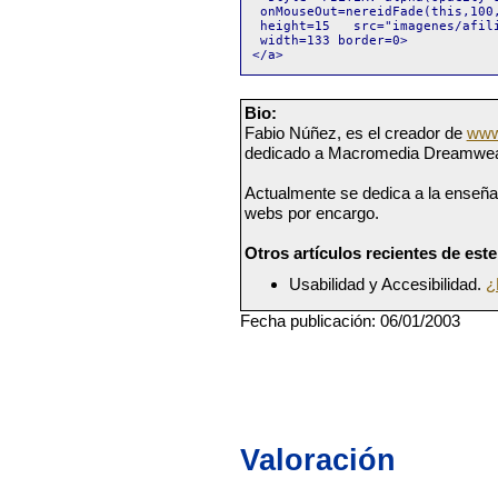
 onMouseOut=nereidFade(this,100,
 height=15   src="imagenes/afili
 width=133 border=0> 

Bio:
Fabio Núñez, es el creador de
www
dedicado a Macromedia Dreamwea
Actualmente se dedica a la enseña
webs por encargo.
Otros artículos recientes de este
Usabilidad y Accesibilidad.
¿
Fecha publicación: 06/01/2003
Valoración