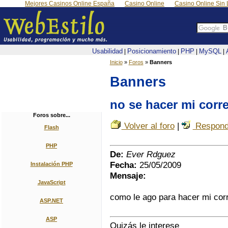
Mejores Casinos Online España
Casino Online
Casino Online Sin 
Usabilidad
Posicionamiento
PHP
MySQL
|
|
|
|
Inicio
»
Foros
»
Banners
Banners
no se hacer mi corr
Foros sobre...
Volver al foro
|
Respond
Flash
PHP
De:
Ever Rdguez
Fecha:
25/05/2009
Instalación PHP
Mensaje:
JavaScript
como le ago para hacer mi cor
ASP.NET
ASP
Quizás le interese