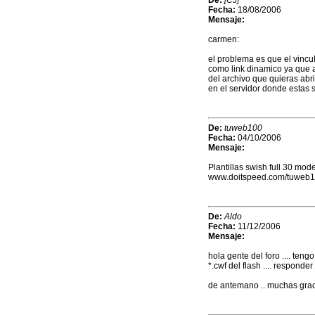
De:
[CJ]
Fecha:
18/08/2006
Mensaje:
carmen:
el problema es que el vincu
como link dinamico ya que al
del archivo que quieras abr
en el servidor donde estas 
De:
tuweb100
Fecha:
04/10/2006
Mensaje:
Plantillas swish full 30 mod
www.doitspeed.com/tuweb
De:
Aldo
Fecha:
11/12/2006
Mensaje:
hola gente del foro .... ten
*.cwf del flash .... responder
de antemano .. muchas grac