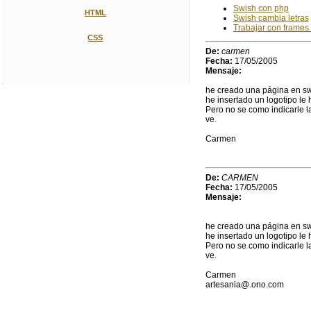
Swish con php
HTML
Swish cambia letras
Trabajar con frames
CSS
De:
carmen
Fecha:
17/05/2005
Mensaje:
he creado una página en s
he insertado un logotipo le h
Pero no se como indicarle la
ve.
Carmen
De:
CARMEN
Fecha:
17/05/2005
Mensaje:
he creado una página en s
he insertado un logotipo le h
Pero no se como indicarle la
ve.
Carmen
artesania@.ono.com