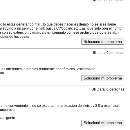
Util para:
0
personas
lo lo estas generando mal , lo que debes hacer es dejalo no se si se llame
 subirlo a un servidor el link busca C://doc etc etc... asi que solo pon el nombr
ir con su extencion y guardalo en conjunto con ese archivo que quieres abrir
subiendo tus cosas
Solucionó mi problema
Util para:
0
personas
elos diferentes, a precios realmente económicos, visitanos en
100
Solucionó mi problema
Util para:
0
personas
go un inconveniente ... no se exportar mi animacion de swish v 2.0 a extencion
 urgente ..
ias gente
Solucionó mi problema