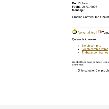
De:
Richard
Fecha:
26/01/2007
Mensaje:
Gracias Carmen, me funcion
Volver al foro
|
Tema 
Quizás le interese:
Swish con php
Swish cambia letras
Trabajar con frames
WebEstilo.com no se hace respon
existentes.
Si te solucionó el pro