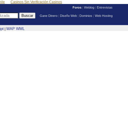
ile
Casinos Sin Verificación Casinos
Foros
|
Weblog
|
Entrevistas
Gane Dinero
|
Diseño Web
|
Dominios
|
Web Hosting
ipt
WAP WML
|