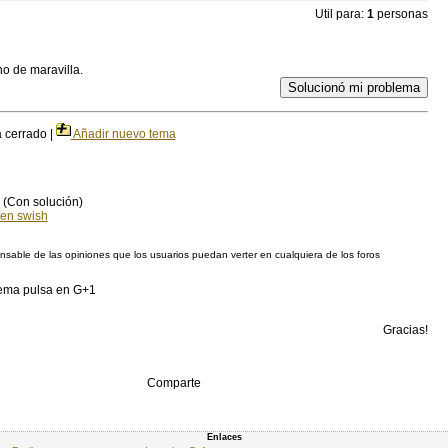
Util para:
1
personas
o de maravilla.
Solucionó mi problema
cerrado |
Añadir nuevo tema
(Con solución)
 en swish
sable de las opiniones que los usuarios puedan verter en cualquiera de los foros
blema pulsa en G+1
Gracias!
Comparte
Enlaces