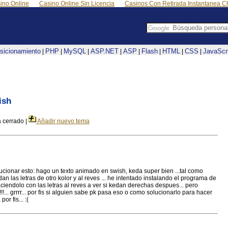
ino Online
Casino Online Sin Licencia
Casinos Con Retirada Instantanea Ch
sicionamiento
PHP
MySQL
ASP.NET
ASP
Flash
HTML
CSS
JavaScr
|
|
|
|
|
|
|
|
ish
cerrado |
Añadir nuevo tema
ucionar esto: hago un texto animado en swish, keda super bien ...tal como
edan las letras de otro kolor y al reves ... he intentado instalando el programa de
ciendolo con las letras al reves a ver si kedan derechas despues... pero
!!... grrrr... por fis si alguien sabe pk pasa eso o como solucionarlo para hacer
r fis... :(