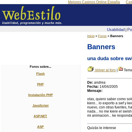
Mejores Casinos Online España
Cas
Usabilidad
Po
|
Inicio
»
Foros
»
Banners
Banners
una duda sobre sw
Foros sobre...
Volver al foro
|
Tema 
Flash
De:
andrea
PHP
Fecha:
14/04/2005
Mensaje:
Instalación PHP
olas, quiero saber como sol
kiero... lo exporto a swf y k
JavaScript
nuevo, con otras fuentes, ha
nada... no me kiere el swish!
mi animacion... ke responda po
ASP.NET
ASP
Quizás le interese