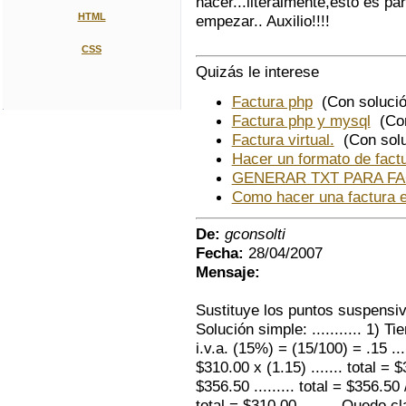
hacer...literalmente,esto es p
HTML
empezar.. Auxilio!!!!
CSS
Quizás le interese
Factura php
(Con solució
Factura php y mysql
(Con
Factura virtual.
(Con solu
Hacer un formato de factu
GENERAR TXT PARA F
Como hacer una factura e
De:
gconsolti
Fecha:
28/04/2007
Mensaje:
Sustituye los puntos suspen
Solución simple: ........... 1) 
i.v.a. (15%) = (15/100) = .15 ....
$310.00 x (1.15) ....... total = $3
$356.50 ......... total = $356.50 / 
total = $310.00 ........ Quedo cla