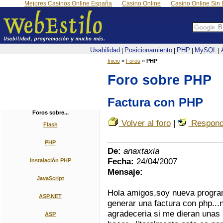
Mejores Casinos Online España
Casino Online
Casino Online Sin 
Usabilidad
Posicionamiento
PHP
MySQL
|
|
|
|
Inicio
»
Foros
»
PHP
Foro sobre PHP
Factura con PHP
Foros sobre...
Volver al foro
|
Respond
Flash
PHP
De:
anaxtaxia
Fecha:
24/04/2007
Instalación PHP
Mensaje:
JavaScript
Hola amigos,soy nueva program
ASP.NET
generar una factura con php...
agradeceria si me dieran unas 
ASP