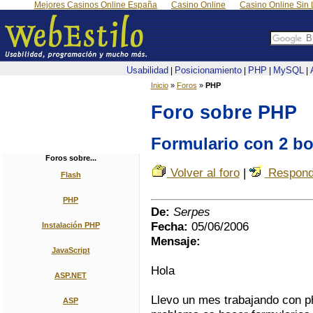
Mejores Casinos Online España
Casino Online
Casino Online Sin 
Usabilidad
Posicionamiento
PHP
MySQL
|
|
|
|
Inicio
»
Foros
»
PHP
Foro sobre PHP
Formulario con 2 b
Foros sobre...
Volver al foro
|
Respond
Flash
PHP
De:
Serpes
Fecha:
05/06/2006
Instalación PHP
Mensaje:
JavaScript
Hola
ASP.NET
Llevo un mes trabajando con ph
ASP