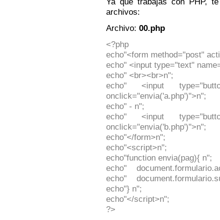
Ya que trabajas con PHP, te 
archivos:
Archivo:
00.php
<?php
echo"<form method="post" acti
echo" <input type="text" name
echo" <br><br>n";
echo" <input type="but
onclick="envia('a.php')">n";
echo" - n";
echo" <input type="but
onclick="envia('b.php')">n";
echo"</form>n";
echo"<script>n";
echo"function envia(pag){ n";
echo" document.formulario.ac
echo" document.formulario.su
echo"} n";
echo"</script>n";
?>