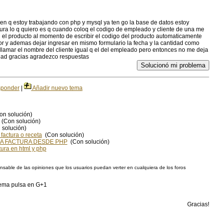
iren q estoy trabajando con php y mysql ya ten go la base de datos estoy
ctura lo q quiero es q cuando coloq el codigo de empleado y cliente de una me
 el producto al momento de escribir el codigo del producto automaticamente
or y ademas dejar ingresar en mismo formulario la fecha y la cantidad como
lamar el nombre del cliente igual q el del empleado pero entonces no me deja
tidad gracias agradezco respuestas
Solucionó mi problema
ponder
|
Añadir nuevo tema
n solución)
(Con solución)
solución)
factura o receta
(Con solución)
A FACTURA DESDE PHP
(Con solución)
ura en html y php
sable de las opiniones que los usuarios puedan verter en cualquiera de los foros
blema pulsa en G+1
Gracias!