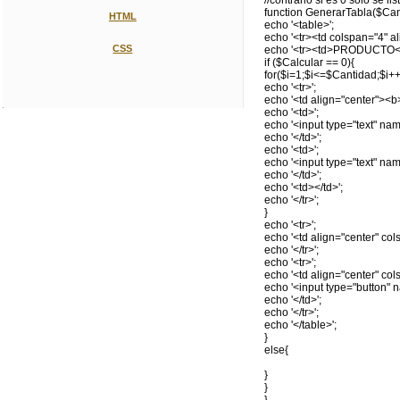
//contrario si es 0 sólo se li
function GenerarTabla($Can
HTML
echo '<table>';
echo '<tr><td colspan="4" a
CSS
echo '<tr><td>PRODUCTO</
if ($Calcular == 0){
for($i=1;$i<=$Cantidad;$i++
echo '<tr>';
echo '<td align="center"><b>'
echo '<td>';
echo '<input type="text" name
echo '</td>';
echo '<td>';
echo '<input type="text" name=
echo '</td>';
echo '<td></td>';
echo '</tr>';
}
echo '<tr>';
echo '<td align="center" co
echo '</tr>';
echo '<tr>';
echo '<td align="center" col
echo '<input type="button
echo '</td>';
echo '</tr>';
echo '</table>';
}
else{
}
}