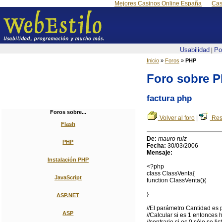
Mejores Casinos Online España
Cas
Usabilidad
Po
|
Inicio
»
Foros
»
PHP
Foro sobre 
factura php
Foros sobre...
Volver al foro
|
Res
Flash
De:
mauro ruiz
PHP
Fecha:
30/03/2006
Mensaje:
Instalación PHP
<?php
class ClassVenta{
JavaScript
function ClassVenta(){
}
ASP.NET
//El parámetro Cantidad es 
ASP
//Calcular si es 1 entonces 