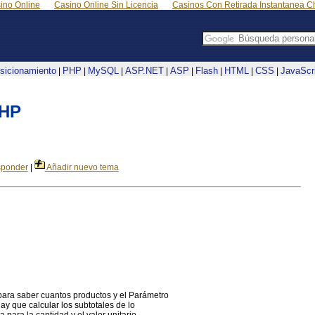
ino Online
Casino Online Sin Licencia
Casinos Con Retirada Instantanea Ch
sicionamiento
PHP
MySQL
ASP.NET
ASP
Flash
HTML
CSS
JavaScr
|
|
|
|
|
|
|
|
PHP
ponder
|
Añadir nuevo tema
para saber cuantos productos y el Parámetro
hay que calcular los subtotales de lo