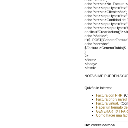
echo '<table>';
echo '<tr><td>No. Factura </
echo '<td><input type="text"
echo '<tr><td>Cliente</td>';
echo '<td><input type="text"
echo '<tr><td>Cantidad de P
echo '<td><input type="text"
echo '<tr><td><input type
onclick="Crearfactura()"></td
echo '</table>';
if ($_POST['GenerarFactura']
echo '<br><br>';
$Factura->GenerarTabla($_P
}
?>
</form>
</body>
</html>
NOTA SI ME PUEDEN AYU
Quizás le interese
Factura con PHP
(Co
Factura php y mysql
Factura virtual.
(Con 
Hacer un formato de 
GENERAR TXT PAR
Como hacer una fact
De:
carluis berrocal