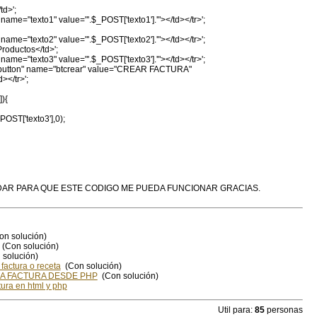
td>';
 name="texto1" value="'.$_POST['texto1'].'"></td></tr>';
 name="texto2" value="'.$_POST['texto2'].'"></td></tr>';
roductos</td>';
 name="texto3" value="'.$_POST['texto3'].'"></td></tr>';
="button" name="btcrear" value="CREAR FACTURA"
></tr>';
){
OST['texto3'],0);
DAR PARA QUE ESTE CODIGO ME PUEDA FUNCIONAR GRACIAS.
n solución)
(Con solución)
solución)
factura o receta
(Con solución)
A FACTURA DESDE PHP
(Con solución)
ura en html y php
Util para:
85
personas