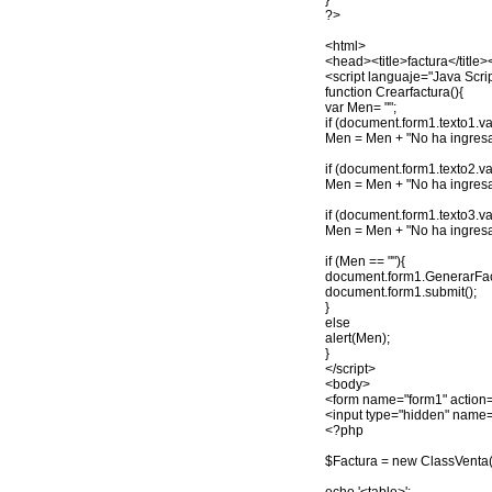
}
?>
<html>
<head><title>factura</title
<script languaje="Java Scri
function Crearfactura(){
var Men= "";
if (document.form1.texto1.va
Men = Men + "No ha ingresa
if (document.form1.texto2.va
Men = Men + "No ha ingresa
if (document.form1.texto3.va
Men = Men + "No ha ingresa
if (Men == ""){
document.form1.GenerarFact
document.form1.submit();
}
else
alert(Men);
}
</script>
<body>
<form name="form1" action=
<input type="hidden" name
<?php
$Factura = new ClassVenta(