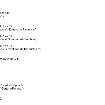
></head>
pt">
lue == "")
do el Número de Factura.n";
lue == "")
do el Nombre del Cliente.n";
lue == "")
do la Cantidad de Productos.n";
ura.value = 1;
"" method="post">
="GenerarFactura">
);