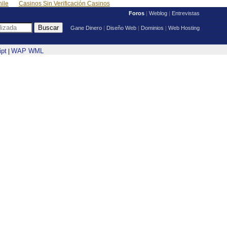
ile
Casinos Sin Verificación Casinos
Foros
|
Weblog
|
Entrevistas
Gane Dinero
|
Diseño Web
|
Dominios
|
Web Hosting
ipt
WAP WML
|