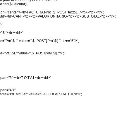
sta para la cantidad y el valor unitario
tidad,$Calcular){
lign="center"><b>FACTURA Nro: '.$_POST['texto1'].'</b></td></tr>';
td><td>CANT</td><td>VALOR UNITARIO</td><td>SUBTOTAL</td></tr>';
){
.$i.'</b></td>';
="Pro'.$i.'" value="'.$_POST['Pro'.$i].'" size="5"/>';
"Val'.$i.'" value="'.$_POST['Val'.$i].'"/>';
lspan="3"><b>T O T A L</b></td>';
span="4">';
" name="BtCalcular" value="CALCULAR FACTURA">';