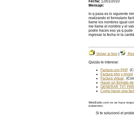
Fecha:
12/01/2010
Mensaje:
lo q pasa es lo siguiente m
realizando el formulario fa
llame los nombres igual con
me llame el nombre y el val
podre haces eso ya q pude l
ingresar la fecha ni la can
Volver al foro
|
Res
Quizás le interese:
Factura con PHP
(Co
Factura php y mysql
Factura virtual.
(Con 
Hacer un formato de 
GENERAR TXT PAR
Como hacer una fact
WebEstilo.com no se hace respon
existentes.
Si te solucionó el pro