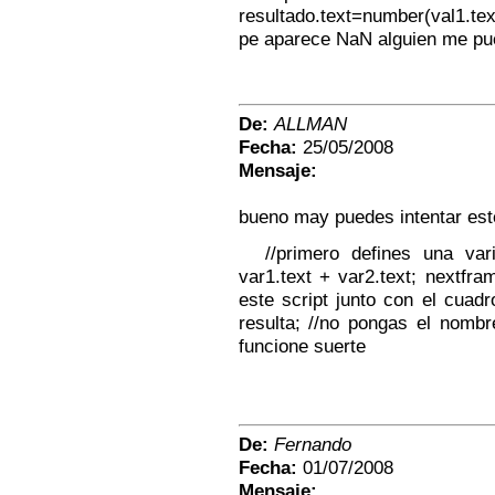
resultado.text=number(val1.text
pe aparece NaN alguien me pu
De:
ALLMAN
Fecha:
25/05/2008
Mensaje:
bueno may puedes intentar este
//primero defines una var
var1.text + var2.text; nextfr
este script junto con el cuadr
resulta; //no pongas el nombre
funcione suerte
De:
Fernando
Fecha:
01/07/2008
Mensaje: