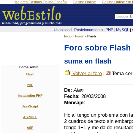
Mejores Casinos Online España
Casino Online
Casino Online Sin 
Usabilidad
Posicionamiento
PHP
MySQL
|
|
|
|
Inicio
»
Foros
»
Flash
Foro sobre Flash
suma en flash
Foros sobre...
Volver al foro
|
Tema cer
Flash
PHP
De:
Alan
Fecha:
28/03/2008
Instalación PHP
Mensaje:
JavaScript
Hola, tengo un problema con l
ASP.NET
2 cuadros de texto sin embargo 
tengo 1+1 y me da de resultado 
ASP