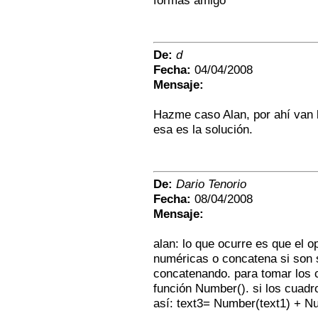
formas amigo
De:
d
Fecha:
04/04/2008
Mensaje:
Hazme caso Alan, por ahí van lo
esa es la solución.
De:
Dario Tenorio
Fecha:
08/04/2008
Mensaje:
alan: lo que ocurre es que el o
numéricas o concatena si son s
concatenando. para tomar los 
función Number(). si los cuadr
así: text3= Number(text1) + Num