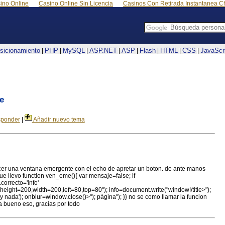
ino Online
Casino Online Sin Licencia
Casinos Con Retirada Instantanea Ch
sicionamiento
PHP
MySQL
ASP.NET
ASP
Flash
HTML
CSS
JavaScr
|
|
|
|
|
|
|
|
e
ponder
|
Añadir nuevo tema
er una ventana emergente con el echo de apretar un boton. de ante manos
ue llevo function ven_eme(){ var mensaje=false; if
correcto='info'
height=200,width=200,left=80,top=80"); info=document.write("window!/title>");
y nada'); onblur=window.close()>"); página"); }} no se como llamar la funcion
a bueno eso, gracias por todo