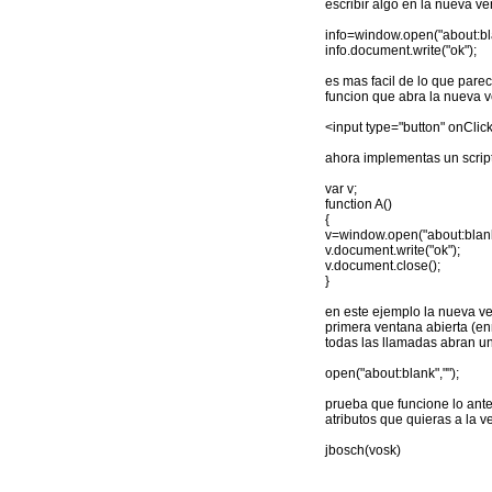
escribir algo en la nueva ve
info=window.open("about:bl
info.document.write("ok");
es mas facil de lo que parec
funcion que abra la nueva 
<input type="button" onClick
ahora implementas un script
var v;
function A()
{
v=window.open("about:blank
v.document.write("ok");
v.document.close();
}
en este ejemplo la nueva ve
primera ventana abierta (enn
todas las llamadas abran un
open("about:blank","");
prueba que funcione lo anter
atributos que quieras a la v
jbosch(vosk)