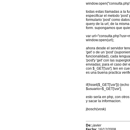
window.open("consulta.php"
todas estas llamadas a la fun
especificar el metodo 'post' 
formulario 'post' como datos
query de la url; de la mism
form. supongamos que quiere
var url="consulta.php?usr=
window.open(url);
ahora desde el servidor ten
'get' o de un 'post' (suponi
funcionalidad), cada lenguaj
'post'y 'get' con las superg
enviadas; para el caso del e
con $_GET['usr']. ten en cu
es una buena practica verifi
if(!isset($_GET['usr'])) {echo 
$usuario=$_GET['usr'];
esto sería en php, con otro
y sacar la informacion.
jbosch(vosk)
De:
javier
Fecha:
16/12/2008