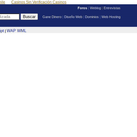
ile
Casinos Sin Verificación Casinos
Foros
|
Weblog
|
Entrevistas
Gane Dinero
|
Diseño Web
|
Dominios
|
Web Hosting
ipt
WAP WML
|