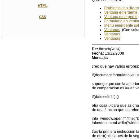
Quizás le interese
HTML
Problema con div e
Ventana emergente
Ventana emergente
CSS
Formulario en vent
Menu emergente so
Ventanas
(Con solu
Ventanas
Ventanas
De:
jbosch(vosk)
Fecha:
13/12/2008
Mensaje:
creo que hay varios errores:
if(document.formulario.value
supongo que con la anterior
de comparacion es == en ve
if(dato=='info') {}
otra cosa, ¿para que asigna
de una funcion que no reto
info=window.open("","msg");
info=document.write("window!
tras la primera instruccion 
de error); despues de la seg