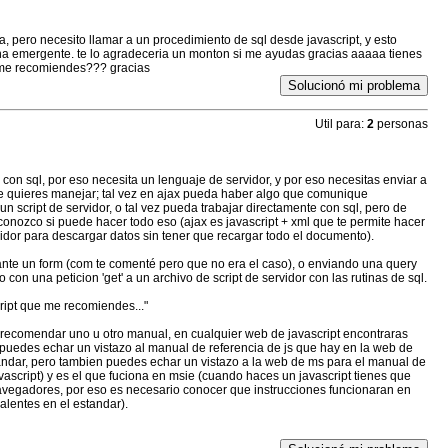
a, pero necesito llamar a un procedimiento de sql desde javascript, y esto
na emergente. te lo agradeceria un monton si me ayudas gracias aaaaa tienes
e me recomiendes??? gracias
Solucionó mi problema
Util para:
2
personas
 con sql, por eso necesita un lenguaje de servidor, y por eso necesitas enviar a
ue quieres manejar; tal vez en ajax pueda haber algo que comunique
un script de servidor, o tal vez pueda trabajar directamente con sql, pero de
sconozco si puede hacer todo eso (ajax es javascript + xml que te permite hacer
idor para descargar datos sin tener que recargar todo el documento).
ante un form (com te comenté pero que no era el caso), o enviando una query
 con una peticion 'get' a un archivo de script de servidor con las rutinas de sql.
acript que me recomiendes..."
 recomendar uno u otro manual, en cualquier web de javascript encontraras
uedes echar un vistazo al manual de referencia de js que hay en la web de
andar, pero tambien puedes echar un vistazo a la web de ms para el manual de
avascript) y es el que fuciona en msie (cuando haces un javascript tienes que
avegadores, por eso es necesario conocer que instrucciones funcionaran en
alentes en el estandar).