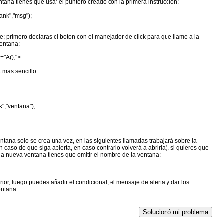
ntana tienes que usar el puntero creado con la primera instruccion:
ank","msg");
e; primero declaras el boton con el manejador de click para que llame a la
ventana:
="A();">
 mas sencillo:
","ventana");
ntana solo se crea una vez, en las siguientes llamadas trabajará sobre la
 caso de que siga abierta, en caso contrario volverá a abrirla). si quieres que
a nueva ventana tienes que omitir el nombre de la ventana:
ior, luego puedes añadir el condicional, el mensaje de alerta y dar los
entana.
Solucionó mi problema