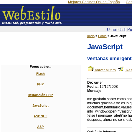
Mejores Casinos Online España
Cas
Usabilidad
Po
|
Inicio
»
Foros
»
JavaScript
JavaScript
ventanas emergent
Foros sobre...
Volver al foro
|
Res
Flash
De:
javier
PHP
Fecha:
12/12/2008
Mensaje:
Instalación PHP
me gustaria saber como hac
muchas gracias esto es lo q
JavaScript
document.formulario.values.
info=window.open("","msg","
}else { mensaje=alert('no ha
ASP.NET
despues, ahora no se si est
ASP