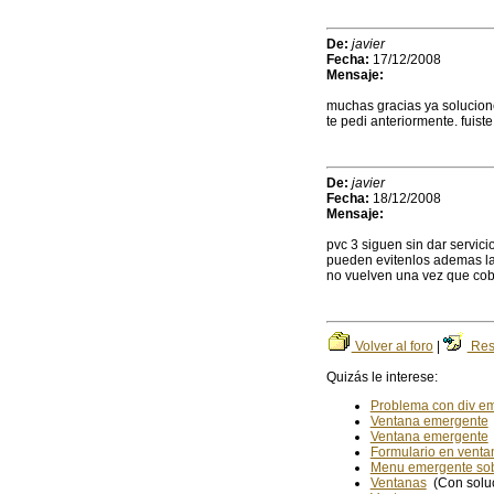
De:
javier
Fecha:
17/12/2008
Mensaje:
muchas gracias ya solucione 
te pedi anteriormente. fuiste
De:
javier
Fecha:
18/12/2008
Mensaje:
pvc 3 siguen sin dar servic
pueden evitenlos ademas la
no vuelven una vez que co
Volver al foro
|
Res
Quizás le interese:
Problema con div e
Ventana emergente
Ventana emergente
Formulario en vent
Menu emergente so
Ventanas
(Con solu