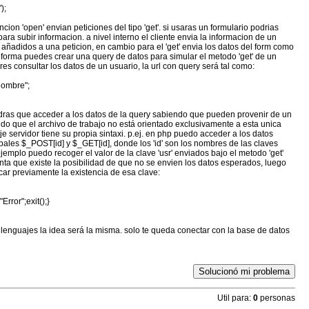
);
cion 'open' envian peticiones del tipo 'get'. si usaras un formulario podrias
para subir informacion. a nivel interno el cliente envia la informacion de un
 añadidos a una peticion, en cambio para el 'get' envia los datos del form como
a forma puedes crear una query de datos para simular el metodo 'get' de un
s consultar los datos de un usuario, la url con query será tal como:
nombre";
dras que acceder a los datos de la query sabiendo que pueden provenir de un
endo que el archivo de trabajo no está orientado exclusivamente a esta unica
e servidor tiene su propia sintaxi. p.ej. en php puedo acceder a los datos
lobales $_POST[id] y $_GET[id], donde los 'id' son los nombres de las claves
jemplo puedo recoger el valor de la clave 'usr' enviados bajo el metodo 'get'
enta que existe la posibilidad de que no se envien los datos esperados, luego
car previamente la existencia de esa clave:
"Error";exit();}
s lenguajes la idea será la misma. solo te queda conectar con la base de datos
Solucionó mi problema
Util para:
0
personas