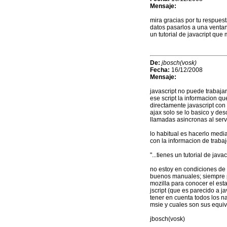
Mensaje:
mira gracias por tu respuest
datos pasarlos a una venta
un tutorial de javacript qu
De:
jbosch(vosk)
Fecha:
16/12/2008
Mensaje:
javascript no puede trabajar
ese script la informacion q
directamente javascript con 
ajax solo se lo basico y de
llamadas asincronas al serv
lo habitual es hacerlo medi
con la informacion de trabajo
"...tienes un tutorial de jav
no estoy en condiciones de
buenos manuales; siempre p
mozilla para conocer el est
jscript (que es parecido a j
tener en cuenta todos los n
msie y cuales son sus equiv
jbosch(vosk)