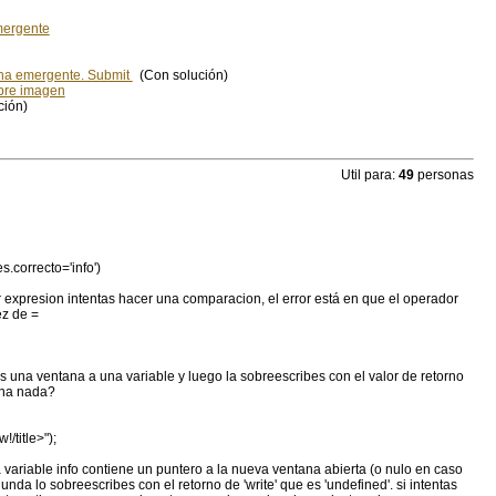
mergente
ana emergente. Submit
(Con solución)
bre imagen
ción)
Util para:
49
personas
s.correcto='info')
 expresion intentas hacer una comparacion, el error está en que el operador
z de =
s una ventana a una variable y luego la sobreescribes con el valor de retorno
rna nada?
/title>");
la variable info contiene un puntero a la nueva ventana abierta (o nulo en caso
unda lo sobreescribes con el retorno de 'write' que es 'undefined'. si intentas