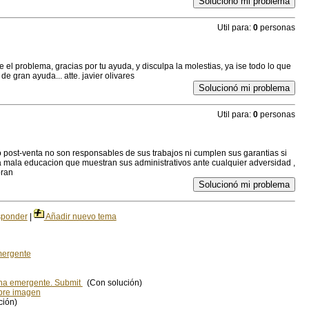
Solucionó mi problema
Util para:
0
personas
el problema, gracias por tu ayuda, y disculpa la molestias, ya ise todo lo que
 de gran ayuda... atte. javier olivares
Solucionó mi problema
Util para:
0
personas
io post-venta no son responsables de sus trabajos ni cumplen sus garantias si
 mala educacion que muestran sus administrativos ante cualquier adversidad ,
bran
Solucionó mi problema
ponder
|
Añadir nuevo tema
mergente
ana emergente. Submit
(Con solución)
bre imagen
ción)