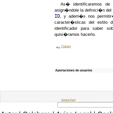
As� identificaremos de
asign�ndole la definici�n del 
ID
, y adem�s nos permitir�
caracter�sticas del estilo 
identificador para saber s
quisi�ramos hacerlo.
Clases
Aportaciones de usuarios
Cocina Facil