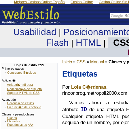
Mejores Casinos Online España
Casino Online
Casino Online Sin 
Usabilidad
Posicionamient
|
Flash
HTML
CS
|
|
Inicio
»
CSS
»
Manual
»
Clases y 
Hojas de estilo CSS
Primeros pasos
Etiquetas
-
Conceptos B�sicos
Aplicaci�n
-
Aplicaci�n directa
Por
Lola C�rdenas
.
-
Redefinici�n de etiqueta
rinconprog.metropoli2000.com
-
Separar HTML de CSS
Avanzado
Vamos ahora a estudia
-
Herencia de estilos
-
En funci�n del contexto
ID
atributo
de una etiqueta H
Clases y pseudoclases
Cualquier etiqueta HTML p
-
Clases
-
Etiquetas
seguida de un nombre, por eje
-
Pseudoclases
<A>