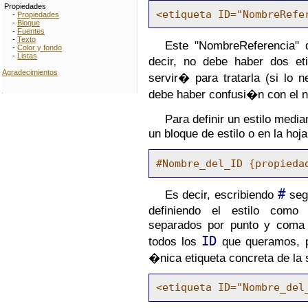
Propiedades
<etiqueta ID="NombreRefe
-
Propiedades
-
Bloque
-
Fuentes
-
Texto
Este "NombreReferencia"
-
Color y fondo
-
Listas
decir, no debe haber dos e
Agradecimientos
servir� para tratarla (si lo 
debe haber confusi�n con el 
Para definir un estilo medi
un bloque de estilo o en la hoja
#Nombre_del_ID {propieda
#
Es decir, escribiendo
segu
definiendo el estilo com
separados por punto y coma y
ID
todos los
que queramos, 
�nica etiqueta concreta de la 
<etiqueta ID="Nombre_del